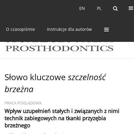
Bieżący numer
Archiwum
EN
PL
EN
PL
O czasopiśmie
Instrukcje dla autorów
Słowo kluczowe
szczelność
brzeżna
PRACA POGLĄDOWA
Wpływ uzupełnień stałych i związanych z nimi
technik zabiegowych na tkanki przyzębia
brzeżnego