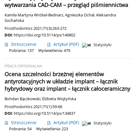
wytwarzania CAD-CAM – przegląd piśmiennictwa
Kamila Martyna Wróbel-Bednarz
,
Agnieszka Ochał
,
Aleksandra
Sochańska
Prosthodontics 2021;71(3):263-272
DOI
:
https://doi.org/10.5114/ps/140802
Streszczenie
Artykuł
(PDF)
Statystyki
Pobrania: 137
Wyświetlenia: 479
PRACA ORYGINALNA
Ocena szczelności brzeżnej elementów
antyrotacyjnych w układzie implant – łącznik
hybrydowy oraz implant – łącznik całoceramiczny
Bohdan Bączkowski
,
Elżbieta Wojtyńska
Prosthodontics 2021;71(1):59-66
DOI
:
https://doi.org/10.5114/ps/134837
Streszczenie
Artykuł
(PDF)
Statystyki
Pobrania: 54
Wyświetlenia: 223