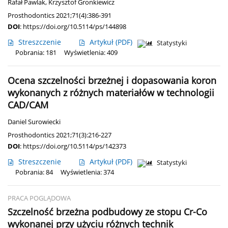
Rafał Pawlak
,
Krzysztof Gronkiewicz
Prosthodontics 2021;71(4):386-391
DOI
:
https://doi.org/10.5114/ps/144898
Streszczenie
Artykuł
(PDF)
Statystyki
Pobrania: 181
Wyświetlenia: 409
Ocena szczelności brzeżnej i dopasowania koron
wykonanych z różnych materiałów w technologii
CAD/CAM
Daniel Surowiecki
Prosthodontics 2021;71(3):216-227
DOI
:
https://doi.org/10.5114/ps/142373
Streszczenie
Artykuł
(PDF)
Statystyki
Pobrania: 84
Wyświetlenia: 374
PRACA POGLĄDOWA
Szczelność brzeżna podbudowy ze stopu Cr-Co
wykonanej przy użyciu różnych technik