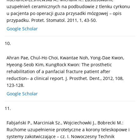
uzupełnień ceramicznych na podbudowie z tlenku cyrkonu
u pacjenta po operacji guza przysadki mózgowej – opis
przypadku. Protet. Stomatol. 2011, 1, 43-50.
Google Scholar
10.
Ahran Pae, Chul-Ho Choi, Kwantae Noh, Yong-Dae Kwon,
Hyeong-Seob Kim, KungRock Kwon: The prosthetic
rehabilitation of a panfacial fracture patient after
reduction– a clinical report. J. Prosthet. Dent., 2012, 108,
123-128.
Google Scholar
11.
Fabjański P., Marciniak Sz., Wojciechowki J., Bobrecki M.:
Ruchome uzupełnienie protetyczne a korony teleskopowe i
systemy zakotwiczające – cz. I. Nowoczesny Technik