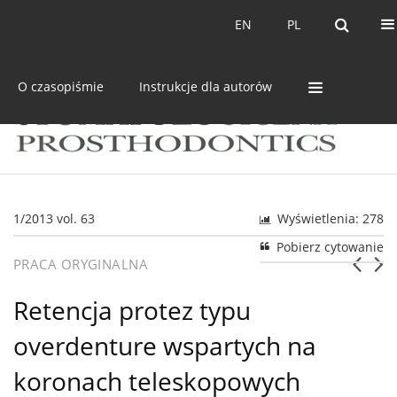
Bieżący numer
Archiwum
EN
PL
EN
PL
O czasopiśmie
Instrukcje dla autorów
1/2013 vol. 63
Wyświetlenia: 278
Pobierz cytowanie
PRACA ORYGINALNA
Retencja protez typu
overdenture wspartych na
koronach teleskopowych