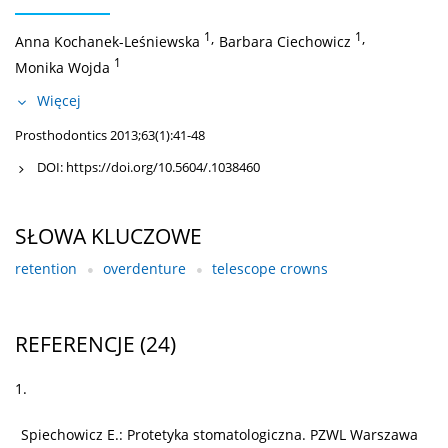
1
,
1
,
Anna Kochanek-Leśniewska
Barbara Ciechowicz
1
Monika Wojda
Więcej
Prosthodontics 2013;63(1):41-48
DOI:
https://doi.org/10.5604/.1038460
SŁOWA KLUCZOWE
retention
overdenture
telescope crowns
REFERENCJE
(24)
1.
Spiechowicz E.: Protetyka stomatologiczna. PZWL Warszawa