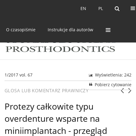
Bieżący numer
Archiwum
EN
PL
EN
PL
O czasopiśmie
Instrukcje dla autorów
1/2017 vol. 67
Wyświetlenia: 242
Pobierz cytowanie
GLOSA LUB KOMENTARZ PRAWNICZY
Protezy całkowite typu
overdenture wsparte na
miniimplantach - przegląd