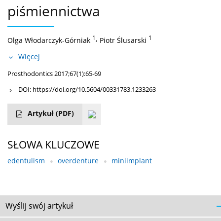
piśmiennictwa
1
,
1
Olga Włodarczyk-Górniak
Piotr Ślusarski
Więcej
Prosthodontics 2017;67(1):65-69
DOI:
https://doi.org/10.5604/00331783.1233263
Artykuł
(PDF)
SŁOWA KLUCZOWE
edentulism
overdenture
miniimplant
Wyślij swój artykuł