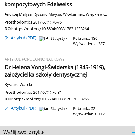
kompozytowych Edelweiss
Andrzej Małysa
,
Ryszard Małysa
,
Włodzimierz Więckiewicz
Prosthodontics 2017;67(1):70-75
DOI
:
https://doi.org/10.5604/00331783.1233264
Artykuł
(PDF)
Statystyki
Pobrania: 180
Wyświetlenia: 387
ARTYKUŁ POPULARNONAUKOWY
Dr Helena Vongl-Świderska (1845-1919),
założycielka szkoły dentystycznej
Ryszard Walicki
Prosthodontics 2017;67(1):76-81
DOI
:
https://doi.org/10.5604/00331783.1233265
Artykuł
(PDF)
Statystyki
Pobrania: 52
Wyświetlenia: 112
Wyślij swój artykuł