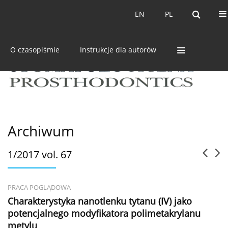
Bieżący numer
Archiwum
EN
PL
EN
PL
O czasopiśmie
Instrukcje dla autorów
Archiwum
1/2017 vol. 67
PRACA POGLĄDOWA
Charakterystyka nanotlenku tytanu (IV) jako
potencjalnego modyfikatora polimetakrylanu
metylu