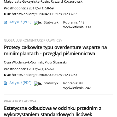
Małgorzata Gałczyńska-Rusin
,
Ryszard Koczorowski
Prosthodontics 2017;67(1):58-69
DOI
:
https://doi.org/10.5604/00331783.1233262
Artykuł
(PDF)
Statystyki
Pobrania: 148
Wyświetlenia: 339
GLOSA LUB KOMENTARZ PRAWNICZY
Protezy całkowite typu overdenture wsparte na
miniimplantach - przegląd piśmiennictwa
Olga Włodarczyk-Górniak
,
Piotr Ślusarski
Prosthodontics 2017;67(1):65-69
DOI
:
https://doi.org/10.5604/00331783.1233263
Artykuł
(PDF)
Statystyki
Pobrania: 88
Wyświetlenia: 242
PRACA POGLĄDOWA
Estetyczna odbudowa w odcinku przednim z
wykorzystaniem standardowych licówek