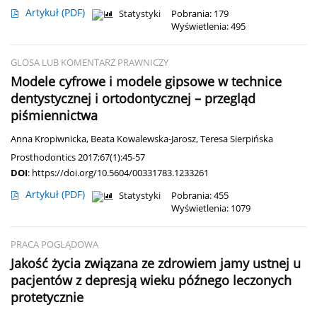
Artykuł
(PDF)
Statystyki
Pobrania: 179
Wyświetlenia: 495
GLOSA LUB KOMENTARZ PRAWNICZY
Modele cyfrowe i modele gipsowe w technice
dentystycznej i ortodontycznej – przegląd
piśmiennictwa
Anna Kropiwnicka
,
Beata Kowalewska-Jarosz
,
Teresa Sierpińska
Prosthodontics 2017;67(1):45-57
DOI
:
https://doi.org/10.5604/00331783.1233261
Artykuł
(PDF)
Statystyki
Pobrania: 455
Wyświetlenia: 1079
PRACA POGLĄDOWA
Jakość życia związana ze zdrowiem jamy ustnej u
pacjentów z depresją wieku późnego leczonych
protetycznie