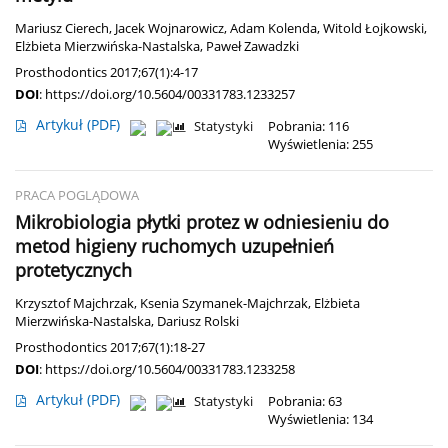
Mariusz Cierech
,
Jacek Wojnarowicz
,
Adam Kolenda
,
Witold Łojkowski
,
Elżbieta Mierzwińska-Nastalska
,
Paweł Zawadzki
Prosthodontics 2017;67(1):4-17
DOI
:
https://doi.org/10.5604/00331783.1233257
Artykuł
(PDF)
Statystyki
Pobrania: 116
Wyświetlenia: 255
PRACA POGLĄDOWA
Mikrobiologia płytki protez w odniesieniu do
metod higieny ruchomych uzupełnień
protetycznych
Krzysztof Majchrzak
,
Ksenia Szymanek-Majchrzak
,
Elżbieta
Mierzwińska-Nastalska
,
Dariusz Rolski
Prosthodontics 2017;67(1):18-27
DOI
:
https://doi.org/10.5604/00331783.1233258
Artykuł
(PDF)
Statystyki
Pobrania: 63
Wyświetlenia: 134