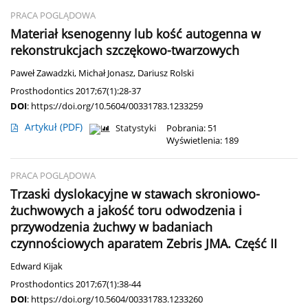
PRACA POGLĄDOWA
Materiał ksenogenny lub kość autogenna w
rekonstrukcjach szczękowo-twarzowych
Paweł Zawadzki
,
Michał Jonasz
,
Dariusz Rolski
Prosthodontics 2017;67(1):28-37
DOI
:
https://doi.org/10.5604/00331783.1233259
Artykuł
(PDF)
Statystyki
Pobrania: 51
Wyświetlenia: 189
PRACA POGLĄDOWA
Trzaski dyslokacyjne w stawach skroniowo-
żuchwowych a jakość toru odwodzenia i
przywodzenia żuchwy w badaniach
czynnościowych aparatem Zebris JMA. Część II
Edward Kijak
Prosthodontics 2017;67(1):38-44
DOI
:
https://doi.org/10.5604/00331783.1233260