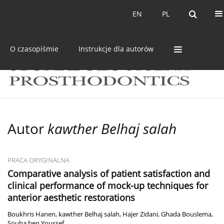
Bieżący numer
Archiwum
EN
PL
EN
PL
O czasopiśmie
Instrukcje dla autorów
Autor
kawther Belhaj salah
PRACA ORYGINALNA
Comparative analysis of patient satisfaction and
clinical performance of mock-up techniques for
anterior aesthetic restorations
Boukhris Hanen
,
kawther Belhaj salah
,
Hajer Zidani
,
Ghada Bouslema
,
Souha ben Youssef