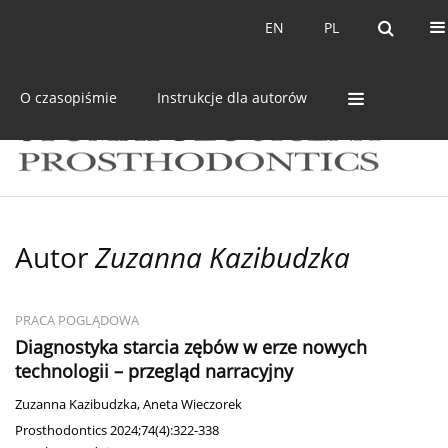
Bieżący numer
Archiwum
EN
PL
EN
PL
O czasopiśmie
Instrukcje dla autorów
Autor
Zuzanna Kazibudzka
PRACA POGLĄDOWA
Diagnostyka starcia zębów w erze nowych
technologii – przegląd narracyjny
Zuzanna Kazibudzka
,
Aneta Wieczorek
Prosthodontics 2024;74(4):322-338