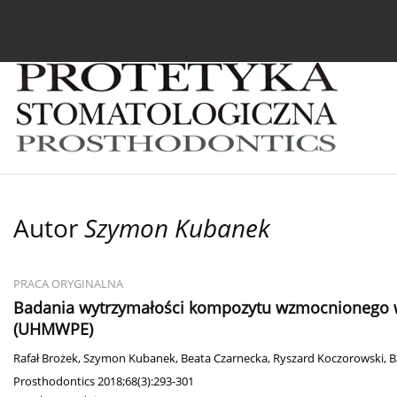
Bieżący numer
Archiwum
O czasopiśmie
In
Autor
Szymon Kubanek
PRACA ORYGINALNA
Badania wytrzymałości kompozytu wzmocnionego wł
(UHMWPE)
Rafał Brożek
,
Szymon Kubanek
,
Beata Czarnecka
,
Ryszard Koczorowski
,
B
Prosthodontics 2018;68(3):293-301