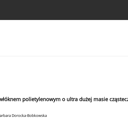
strukcje dla autorów
óknem polietylenowym o ultra dużej masie cząsteczk
arbara Dorocka-Bobkowska