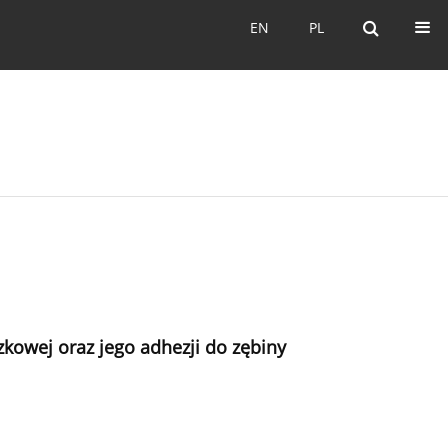
EN
PL
EN
PL
owej oraz jego adhezji do zębiny