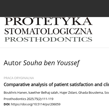
Bieżący numer
Archiwum
O czasopiśmie
In
Autor
Souha ben Youssef
PRACA ORYGINALNA
Comparative analysis of patient satisfaction and cl
Boukhris Hanen
,
kawther Belhaj salah
,
Hajer Zidani
,
Ghada Bouslema
,
So
Prosthodontics 2025;75(2):111-119
DOI
:
https://doi.org/10.5114/ps/206059