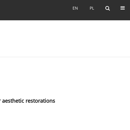
EN
PL
EN
PL
 aesthetic restorations