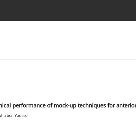
strukcje dla autorów
inical performance of mock-up techniques for anterior
uha ben Youssef