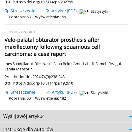
DOI
:
https://doi.org/10.5114/ps/202799
Streszczenie
Artykuł
(PDF)
Statystyki
Pobrania: 63
Wyświetlenia: 159
OPIS PRZYPADKU
Velo-palatal obturator prosthesis after
maxillectomy following squamous cell
carcinoma: a case report
Ines Saadellaoui
,
Bilel Nasri
,
Sana Bekri
,
Amel Labidi
,
Sameh Rezigui
,
Lamia Mansour
Prosthodontics 2024;74(3):238-248
DOI
:
https://doi.org/10.5114/ps/192610
Streszczenie
Artykuł
(PDF)
Statystyki
Pobrania: 60
Wyświetlenia: 182
Wyślij swój artykuł
Instrukcje dla autorów