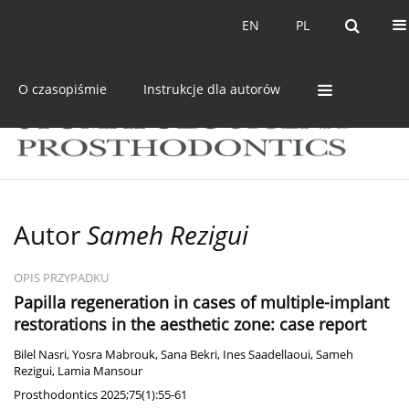
Bieżący numer
Archiwum
EN
PL
EN
PL
O czasopiśmie
Instrukcje dla autorów
Autor
Sameh Rezigui
OPIS PRZYPADKU
Papilla regeneration in cases of multiple-implant
restorations in the aesthetic zone: case report
Bilel Nasri
,
Yosra Mabrouk
,
Sana Bekri
,
Ines Saadellaoui
,
Sameh
Rezigui
,
Lamia Mansour
Prosthodontics 2025;75(1):55-61