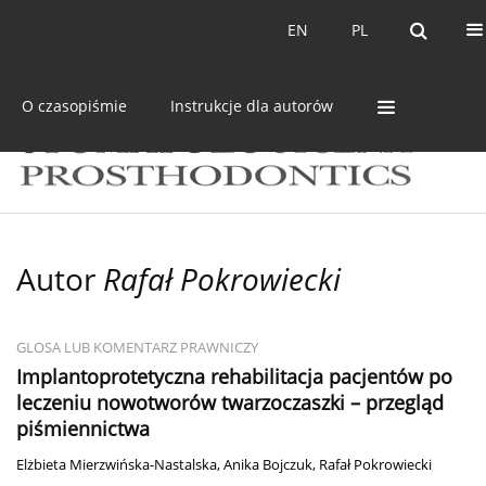
Bieżący numer
Archiwum
EN
PL
EN
PL
O czasopiśmie
Instrukcje dla autorów
Autor
Rafał Pokrowiecki
GLOSA LUB KOMENTARZ PRAWNICZY
Implantoprotetyczna rehabilitacja pacjentów po
leczeniu nowotworów twarzoczaszki – przegląd
piśmiennictwa
Elżbieta Mierzwińska-Nastalska
,
Anika Bojczuk
,
Rafał Pokrowiecki