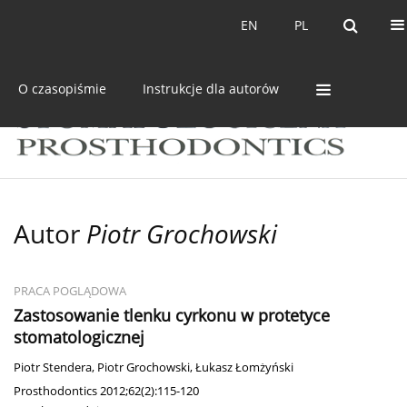
Bieżący numer
Archiwum
EN
PL
EN
PL
O czasopiśmie
Instrukcje dla autorów
Autor
Piotr Grochowski
PRACA POGLĄDOWA
Zastosowanie tlenku cyrkonu w protetyce
stomatologicznej
Piotr Stendera
,
Piotr Grochowski
,
Łukasz Łomżyński
Prosthodontics 2012;62(2):115-120