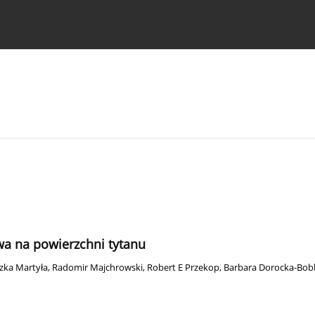
strukcje dla autorów
a na powierzchni tytanu
zka Martyła
,
Radomir Majchrowski
,
Robert E Przekop
,
Barbara Dorocka-Bo