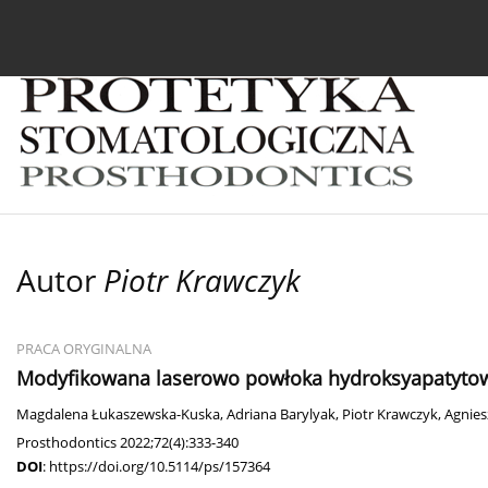
Bieżący numer
Archiwum
O czasopiśmie
In
Autor
Piotr Krawczyk
PRACA ORYGINALNA
Modyfikowana laserowo powłoka hydroksyapatytow
Magdalena Łukaszewska-Kuska
,
Adriana Barylyak
,
Piotr Krawczyk
,
Agnies
Prosthodontics 2022;72(4):333-340
DOI
:
https://doi.org/10.5114/ps/157364