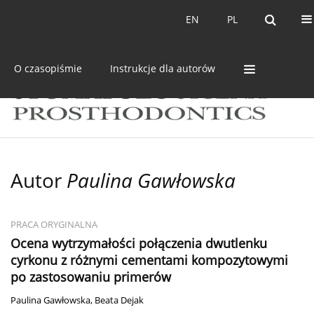
Bieżący numer
Archiwum
EN
PL
EN
PL
O czasopiśmie
Instrukcje dla autorów
Autor
Paulina Gawłowska
PRACA ORYGINALNA
Ocena wytrzymałości połączenia dwutlenku
cyrkonu z różnymi cementami kompozytowymi
po zastosowaniu primerów
Paulina Gawłowska
,
Beata Dejak