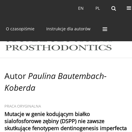
Bieżący numer
Archiwum
EN
PL
EN
PL
O czasopiśmie
Instrukcje dla autorów
Autor
Paulina Bautembach-
Koberda
PRACA ORYGINALNA
Mutacje w genie kodującym białko
sialofosforowe zębiny (DSPP) nie zawsze
skutkujące fenotypem dentinogenesis imperfecta