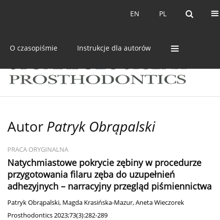
Bieżący numer
Archiwum
EN
PL
EN
PL
O czasopiśmie
Instrukcje dla autorów
Autor
Patryk Obrąpalski
PRACA ORYGINALNA
Natychmiastowe pokrycie zębiny w procedurze
przygotowania filaru zęba do uzupełnień
adhezyjnych – narracyjny przegląd piśmiennictwa
Patryk Obrąpalski
,
Magda Krasińska-Mazur
,
Aneta Wieczorek
Prosthodontics 2023;73(3):282-289