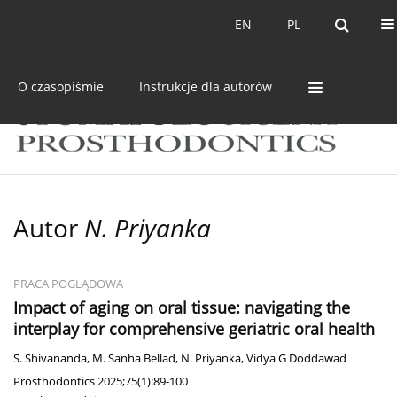
Bieżący numer
Archiwum
EN
PL
EN
PL
O czasopiśmie
Instrukcje dla autorów
Autor
N. Priyanka
PRACA POGLĄDOWA
Impact of aging on oral tissue: navigating the
interplay for comprehensive geriatric oral health
S. Shivananda
,
M. Sanha Bellad
,
N. Priyanka
,
Vidya G Doddawad
Prosthodontics 2025;75(1):89-100