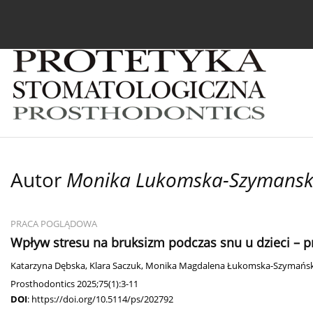
Bieżący numer
Archiwum
O czasopiśmie
In
Autor
Monika Lukomska-Szymans
PRACA POGLĄDOWA
Wpływ stresu na bruksizm podczas snu u dzieci – pr
Katarzyna Dębska
,
Klara Saczuk
,
Monika Magdalena Łukomska-Szymańs
Prosthodontics 2025;75(1):3-11
DOI
:
https://doi.org/10.5114/ps/202792