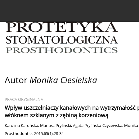
Bieżący numer
Archiwum
O czasopiśmie
In
Autor
Monika Ciesielska
PRACA ORYGINALNA
Wpływ uszczelniaczy kanałowych na wytrzymałoś
włóknem szklanym z zębiną korzeniową
Karolina Karońska
,
Mariusz Pryliński
,
Agata Prylińska-Czyżewska
,
Monika 
Prosthodontics 2015;65(1):28-34