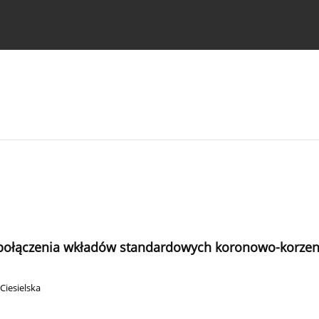
strukcje dla autorów
ć połączenia wkładów standardowych koronowo-korz
Ciesielska