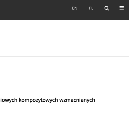
EN
PL
EN
PL
eniowych kompozytowych wzmacnianych