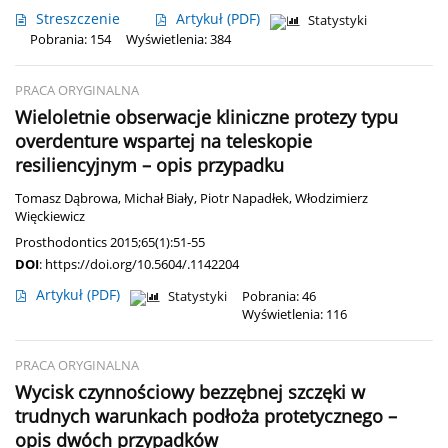
Streszczenie
Artykuł
(PDF)
Statystyki
Pobrania: 154
Wyświetlenia: 384
PRACA ORYGINALNA
Wieloletnie obserwacje kliniczne protezy typu
overdenture wspartej na teleskopie
resiliencyjnym – opis przypadku
Tomasz Dąbrowa
,
Michał Biały
,
Piotr Napadłek
,
Włodzimierz
Więckiewicz
Prosthodontics 2015;65(1):51-55
DOI
:
https://doi.org/10.5604/.1142204
Artykuł
(PDF)
Statystyki
Pobrania: 46
Wyświetlenia: 116
PRACA ORYGINALNA
Wycisk czynnościowy bezzębnej szczęki w
trudnych warunkach podłoża protetycznego –
opis dwóch przypadków