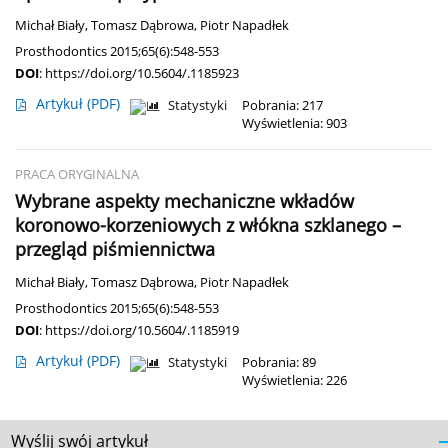
Michał Biały
,
Tomasz Dąbrowa
,
Piotr Napadłek
Prosthodontics 2015;65(6):548-553
DOI
:
https://doi.org/10.5604/.1185923
Artykuł
(PDF)
Statystyki
Pobrania: 217
Wyświetlenia: 903
PRACA ORYGINALNA
Wybrane aspekty mechaniczne wkładów
koronowo-korzeniowych z włókna szklanego –
przegląd piśmiennictwa
Michał Biały
,
Tomasz Dąbrowa
,
Piotr Napadłek
Prosthodontics 2015;65(6):548-553
DOI
:
https://doi.org/10.5604/.1185919
Artykuł
(PDF)
Statystyki
Pobrania: 89
Wyświetlenia: 226
Wyślij swój artykuł