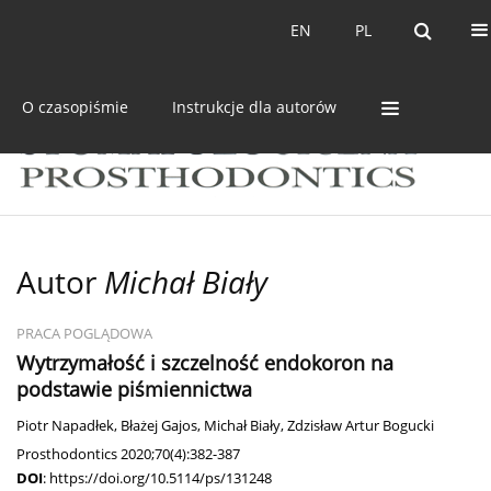
Bieżący numer
Archiwum
EN
PL
EN
PL
O czasopiśmie
Instrukcje dla autorów
Autor
Michał Biały
PRACA POGLĄDOWA
Wytrzymałość i szczelność endokoron na
podstawie piśmiennictwa
Piotr Napadłek
,
Błażej Gajos
,
Michał Biały
,
Zdzisław Artur Bogucki
Prosthodontics 2020;70(4):382-387
DOI
:
https://doi.org/10.5114/ps/131248