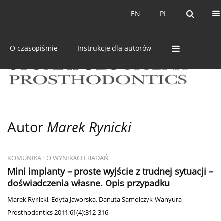
Bieżący numer
Archiwum
EN
PL
EN
PL
O czasopiśmie
Instrukcje dla autorów
Autor
Marek Rynicki
KOMUNIKAT O WYNIKACH BADAŃ
Mini implanty – proste wyjście z trudnej sytuacji –
doświadczenia własne. Opis przypadku
Marek Rynicki
,
Edyta Jaworska
,
Danuta Samolczyk-Wanyura
Prosthodontics 2011;61(4):312-316