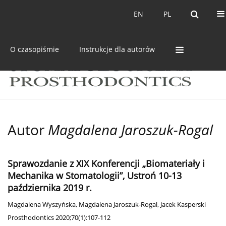
Bieżący numer
Archiwum
EN
PL
EN
PL
O czasopiśmie
Instrukcje dla autorów
Autor
Magdalena Jaroszuk-Rogal
Sprawozdanie z XIX Konferencji „Biomateriały i
Mechanika w Stomatologii”, Ustroń 10-13
października 2019 r.
Magdalena Wyszyńska
,
Magdalena Jaroszuk-Rogal
,
Jacek Kasperski
Prosthodontics 2020;70(1):107-112