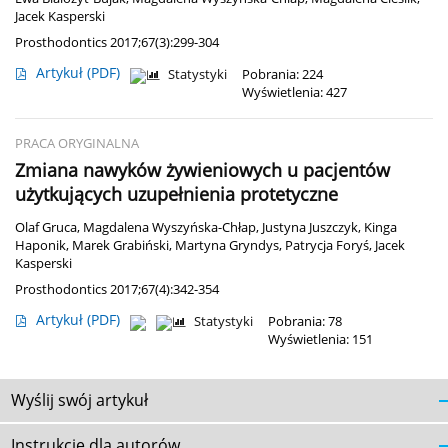
Jacek Kasperski
Prosthodontics 2017;67(3):299-304
Artykuł
(PDF)
Statystyki
Pobrania: 224
Wyświetlenia: 427
PRACA ORYGINALNA
Zmiana nawyków żywieniowych u pacjentów
użytkujących uzupełnienia protetyczne
Olaf Gruca
,
Magdalena Wyszyńska-Chłap
,
Justyna Juszczyk
,
Kinga
Haponik
,
Marek Grabiński
,
Martyna Gryndys
,
Patrycja Foryś
,
Jacek
Kasperski
Prosthodontics 2017;67(4):342-354
Artykuł
(PDF)
Statystyki
Pobrania: 78
Wyświetlenia: 151
Wyślij swój artykuł
Instrukcje dla autorów