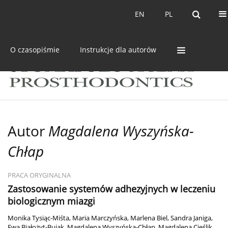
Bieżący numer
Archiwum
EN
PL
EN
PL
O czasopiśmie
Instrukcje dla autorów
Autor
Magdalena Wyszyńska-
Chłap
PRACA ORYGINALNA
Zastosowanie systemów adhezyjnych w leczeniu
biologicznym miazgi
Monika Tysiąc-Miśta
,
Maria Marczyńska
,
Marlena Biel
,
Sandra Janiga
,
Ewa Białożyt-Bujak
,
Magdalena Wyszyńska-Chłap
,
Magdalena Cieślik
,