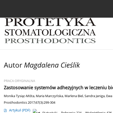
Bieżący numer
Archiwum
O czasopiśmie
In
Autor
Magdalena Cieślik
PRACA ORYGINALNA
Zastosowanie systemów adhezyjnych w leczeniu bi
Monika Tysiąc-Miśta
,
Maria Marczyńska
,
Marlena Biel
,
Sandra Janiga
,
Ewa 
Prosthodontics 2017;67(3):299-304
Artykuł
(PDF)
Statystyki
Pobrania: 224
Wyświetlenia: 426