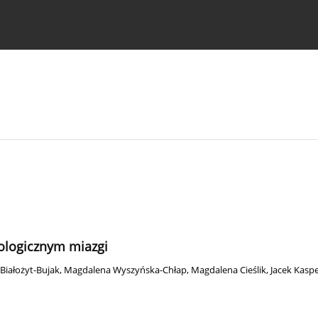
strukcje dla autorów
ologicznym miazgi
Białożyt-Bujak
,
Magdalena Wyszyńska-Chłap
,
Magdalena Cieślik
,
Jacek Kaspe