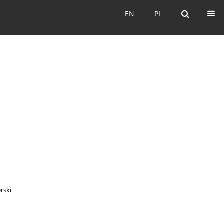
EN
PL
EN
PL
rski