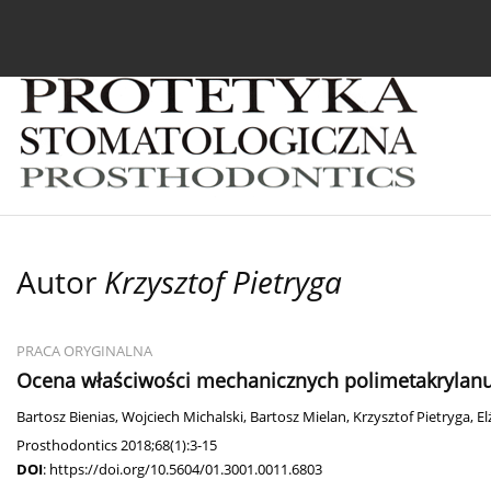
Bieżący numer
Archiwum
O czasopiśmie
In
Autor
Krzysztof Pietryga
PRACA ORYGINALNA
Ocena właściwości mechanicznych polimetakrylan
Bartosz Bienias
,
Wojciech Michalski
,
Bartosz Mielan
,
Krzysztof Pietryga
,
El
Prosthodontics 2018;68(1):3-15
DOI
:
https://doi.org/10.5604/01.3001.0011.6803