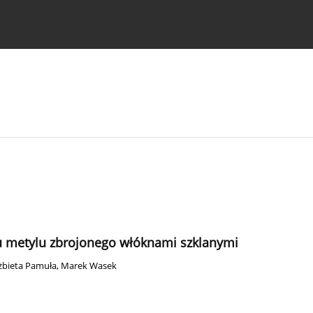
strukcje dla autorów
u metylu zbrojonego włóknami szklanymi
żbieta Pamuła
,
Marek Wasek