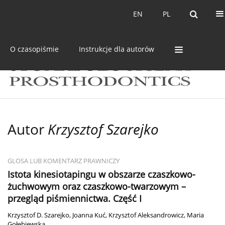
Bieżący numer
Archiwum
EN
PL
EN
PL
O czasopiśmie
Instrukcje dla autorów
Autor
Krzysztof Szarejko
GLOSA LUB KOMENTARZ PRAWNICZY
Istota kinesiotapingu w obszarze czaszkowo-
żuchwowym oraz czaszkowo-twarzowym –
przegląd piśmiennictwa. Część I
Krzysztof D. Szarejko
,
Joanna Kuć
,
Krzysztof Aleksandrowicz
,
Maria
Gołębiewska