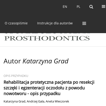
Bieżący numer
Archiwum
EN
PL
EN
PL
O czasopiśmie
Instrukcje dla autorów
Autor
Katarzyna Grad
OPIS PRZYPADKU
Rehabilitacja protetyczna pacjenta po resekcji
szczęki i egzenteracji oczodołu z powodu
nowotworu - opis przypadku
Katarzyna Grad
,
Andrzej Gala
,
Aneta Wieczorek