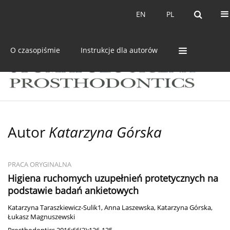
Bieżący numer
Archiwum
EN
PL
EN
PL
O czasopiśmie
Instrukcje dla autorów
Autor
Katarzyna Górska
PRACA ORYGINALNA
Higiena ruchomych uzupełnień protetycznych na
podstawie badań ankietowych
Katarzyna Taraszkiewicz-Sulik1
,
Anna Laszewska
,
Katarzyna Górska
,
Łukasz Magnuszewski