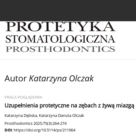
Bieżący numer
Archiwum
O czasopiśmie
In
Autor
Katarzyna Olczak
PRACA POGLĄDOWA
Uzupełnienia protetyczne na zębach z żywą miazgą
Katarzyna Dębska
,
Katarzyna Danuta Olczak
Prosthodontics 2025;75(3):264-274
DOI
:
https://doi.org/10.5114/ps/211064