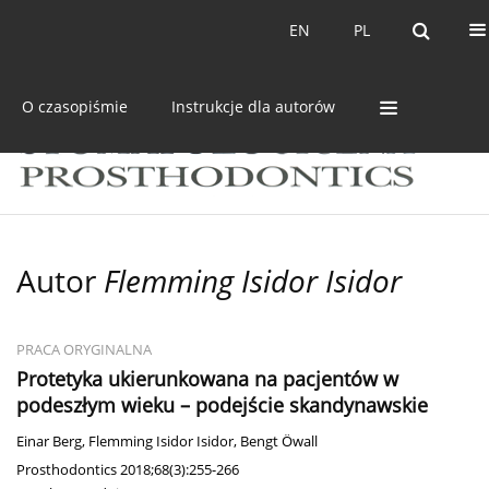
Bieżący numer
Archiwum
EN
PL
EN
PL
O czasopiśmie
Instrukcje dla autorów
Autor
Flemming Isidor Isidor
PRACA ORYGINALNA
Protetyka ukierunkowana na pacjentów w
podeszłym wieku – podejście skandynawskie
Einar Berg
,
Flemming Isidor Isidor
,
Bengt Öwall
Prosthodontics 2018;68(3):255-266