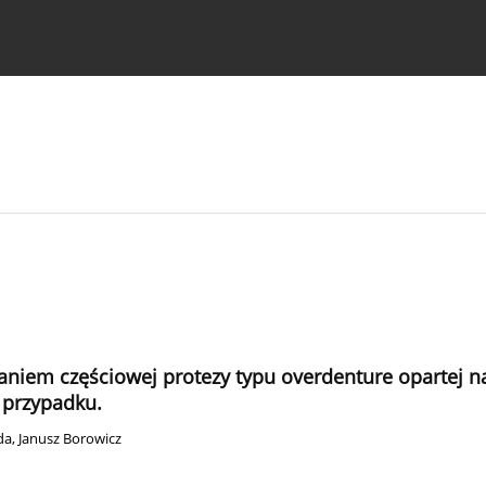
strukcje dla autorów
aniem częściowej protezy typu overdenture opartej n
s przypadku.
da
,
Janusz Borowicz