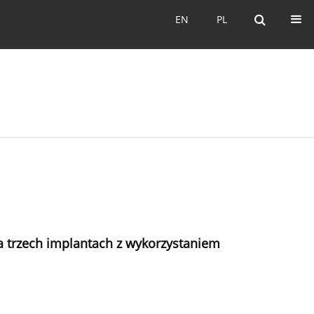
EN
PL
EN
PL
a trzech implantach z wykorzystaniem