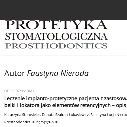
Bieżący numer
Archiwum
O czasopiśmie
In
Autor
Faustyna Nieroda
OPIS PRZYPADKU
Leczenie implanto-protetyczne pacjenta z zastosow
belki i lokatora jako elementów retencyjnych – opi
Katarzyna Starosielec
,
Danuta Szafran-Łukasiewicz
,
Faustyna Łucja Niero
Prosthodontics 2025;75(1):62-70