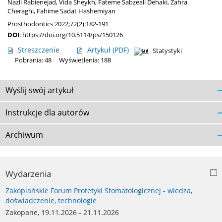
Nazli Rabienejad
,
Vida Sheykh
,
Fateme Sabzeali Dehaki
,
Zahra
Cheraghi
,
Fahime Sadat Hashemiyan
Prosthodontics 2022;72(2):182-191
DOI
:
https://doi.org/10.5114/ps/150126
Streszczenie
Artykuł
(PDF)
Statystyki
Pobrania: 48
Wyświetlenia: 188
Wyślij swój artykuł
Instrukcje dla autorów
Archiwum
Wydarzenia
Zakopiańskie Forum Protetyki Stomatologicznej - wiedza,
doświadczenie, technologie
Zakopane, 19.11.2026 - 21.11.2026