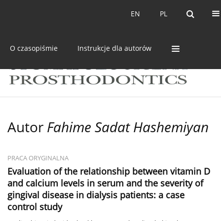
Bieżący numer
Archiwum
EN
PL
EN
PL
O czasopiśmie
Instrukcje dla autorów
Autor
Fahime Sadat Hashemiyan
PRACA ORYGINALNA
Evaluation of the relationship between vitamin D
and calcium levels in serum and the severity of
gingival disease in dialysis patients: a case
control study