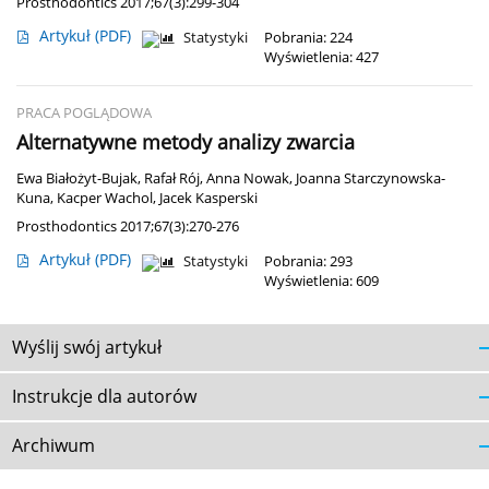
Prosthodontics 2017;67(3):299-304
Artykuł
(PDF)
Statystyki
Pobrania: 224
Wyświetlenia: 427
PRACA POGLĄDOWA
Alternatywne metody analizy zwarcia
Ewa Białożyt-Bujak
,
Rafał Rój
,
Anna Nowak
,
Joanna Starczynowska-
Kuna
,
Kacper Wachol
,
Jacek Kasperski
Prosthodontics 2017;67(3):270-276
Artykuł
(PDF)
Statystyki
Pobrania: 293
Wyświetlenia: 609
Wyślij swój artykuł
Instrukcje dla autorów
Archiwum