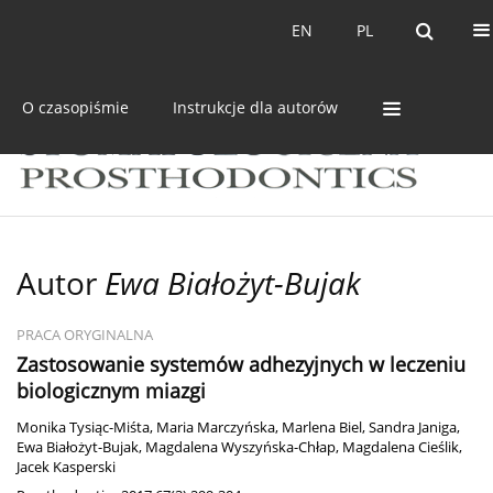
Bieżący numer
Archiwum
EN
PL
EN
PL
O czasopiśmie
Instrukcje dla autorów
Autor
Ewa Białożyt-Bujak
PRACA ORYGINALNA
Zastosowanie systemów adhezyjnych w leczeniu
biologicznym miazgi
Monika Tysiąc-Miśta
,
Maria Marczyńska
,
Marlena Biel
,
Sandra Janiga
,
Ewa Białożyt-Bujak
,
Magdalena Wyszyńska-Chłap
,
Magdalena Cieślik
,
Jacek Kasperski