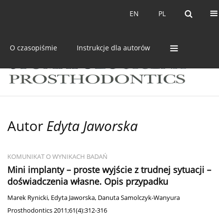
Bieżący numer
Archiwum
EN
PL
EN
PL
O czasopiśmie
Instrukcje dla autorów
Autor
Edyta Jaworska
KOMUNIKAT O WYNIKACH BADAŃ
Mini implanty – proste wyjście z trudnej sytuacji –
doświadczenia własne. Opis przypadku
Marek Rynicki
,
Edyta Jaworska
,
Danuta Samolczyk-Wanyura
Prosthodontics 2011;61(4):312-316