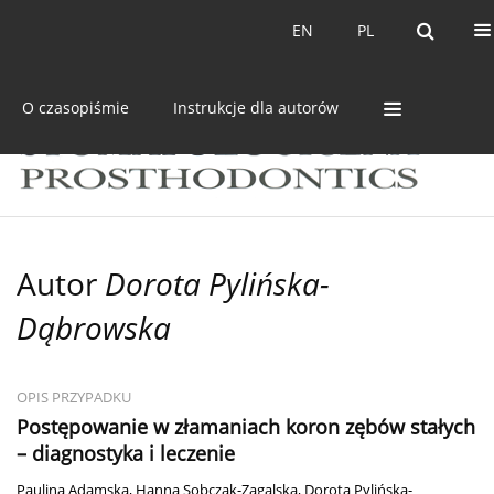
Bieżący numer
Archiwum
EN
PL
EN
PL
O czasopiśmie
Instrukcje dla autorów
Autor
Dorota Pylińska-
Dąbrowska
OPIS PRZYPADKU
Postępowanie w złamaniach koron zębów stałych
– diagnostyka i leczenie
Paulina Adamska
,
Hanna Sobczak-Zagalska
,
Dorota Pylińska-