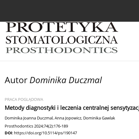
Bieżący numer
Archiwum
O czasopiśmie
In
Autor
Dominika Duczmal
PRACA POGLĄDOWA
Metody diagnostyki i leczenia centralnej sensytyz
Dominika Joanna Duczmal
,
Anna Jopowicz
,
Dominika Gawlak
Prosthodontics 2024;74(2):176-189
DOI
:
https://doi.org/10.5114/ps/190147