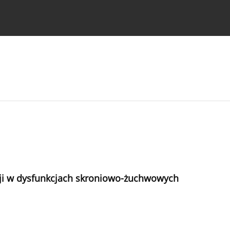
strukcje dla autorów
acji w dysfunkcjach skroniowo-żuchwowych