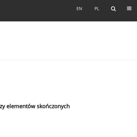
EN
PL
EN
PL
lizy elementów skończonych