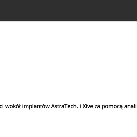
strukcje dla autorów
ci wokół implantów AstraTech. i Xive za pomocą ana