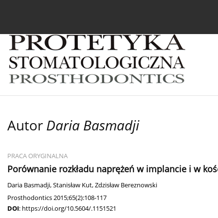
Bieżący numer
Archiwum
O czasopiśmie
In
Autor
Daria Basmadji
PRACA ORYGINALNA
Porównanie rozkładu naprężeń w implancie i w koś
Daria Basmadji
,
Stanisław Kut
,
Zdzisław Bereznowski
Prosthodontics 2015;65(2):108-117
DOI
:
https://doi.org/10.5604/.1151521