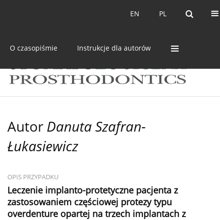
Bieżący numer
Archiwum
EN
PL
EN
PL
O czasopiśmie
Instrukcje dla autorów
Autor
Danuta Szafran-
Łukasiewicz
OPIS PRZYPADKU
Leczenie implanto-protetyczne pacjenta z
zastosowaniem częściowej protezy typu
overdenture opartej na trzech implantach z