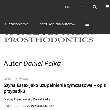
Bieżący numer
Archiwum
EN
PL
EN
PL
O czasopiśmie
Instrukcje dla autorów
Autor
Daniel Pełka
OPIS PRZYPADKU
Szyna Essex jako uzupełnienie tymczasowe – opis
przypadku
Maciej Trzaskowski
,
Daniel Pełka
Prosthodontics 2019;69(3):332-337