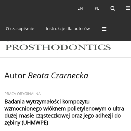
Bieżący numer
Archiwum
EN
PL
EN
PL
O czasopiśmie
Instrukcje dla autorów
Autor
Beata Czarnecka
PRACA ORYGINALNA
Badania wytrzymałości kompozytu
wzmocnionego włóknem polietylenowym o ultra
dużej masie cząsteczkowej oraz jego adhezji do
zębiny (UHMWPE)