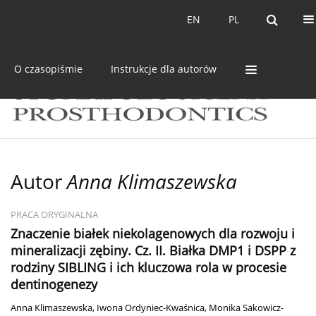
Bieżący numer
Archiwum
EN
PL
EN
PL
O czasopiśmie
Instrukcje dla autorów
Autor
Anna Klimaszewska
PRACA ORYGINALNA
Znaczenie białek niekolagenowych dla rozwoju i
mineralizacji zębiny. Cz. II. Białka DMP1 i DSPP z
rodziny SIBLING i ich kluczowa rola w procesie
dentinogenezy
Anna Klimaszewska
,
Iwona Ordyniec-Kwaśnica
,
Monika Sakowicz-