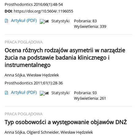
Prosthodontics 2016;66(1):48-54
DOI
:
https://doi.org/10.5604/.1196055
Artykuł
(PDF)
Statystyki
Pobrania: 83
Wyświetlenia: 339
PRACA POGLĄDOWA
Ocena różnych rodzajów asymetrii w narządzie
żucia na podstawie badania klinicznego i
instrumentalnego
Anna Sójka
,
Wiesław Hędzelek
Prosthodontics 2011;61(1):28-36
Artykuł
(PDF)
Statystyki
Pobrania: 93
Wyświetlenia: 261
PRACA POGLĄDOWA
Typ osobowości a występowanie objawów DNŻ
Anna Sójka
,
Olgierd Schneider
,
Wiesław Hędzelek