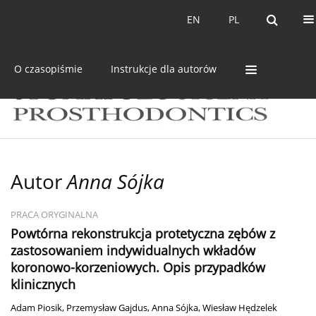
Bieżący numer
Archiwum
EN
PL
EN
PL
O czasopiśmie
Instrukcje dla autorów
Autor
Anna Sójka
PRACA ORYGINALNA
Powtórna rekonstrukcja protetyczna zębów z
zastosowaniem indywidualnych wkładów
koronowo-korzeniowych. Opis przypadków
klinicznych
Adam Piosik
,
Przemysław Gajdus
,
Anna Sójka
,
Wiesław Hędzelek