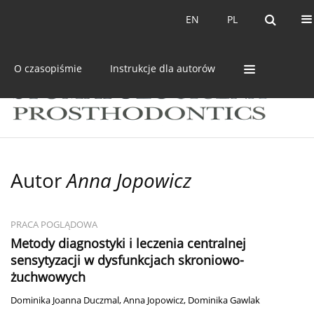
Bieżący numer
Archiwum
EN
PL
EN
PL
O czasopiśmie
Instrukcje dla autorów
Autor
Anna Jopowicz
PRACA POGLĄDOWA
Metody diagnostyki i leczenia centralnej
sensytyzacji w dysfunkcjach skroniowo-
żuchwowych
Dominika Joanna Duczmal
,
Anna Jopowicz
,
Dominika Gawlak