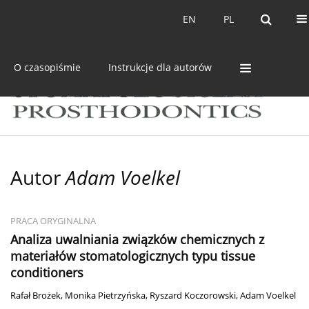
Bieżący numer
Archiwum
EN
PL
EN
PL
O czasopiśmie
Instrukcje dla autorów
Autor
Adam Voelkel
PRACA ORYGINALNA
Analiza uwalniania związków chemicznych z
materiałów stomatologicznych typu tissue
conditioners
Rafał Brożek
,
Monika Pietrzyńska
,
Ryszard Koczorowski
,
Adam Voelkel