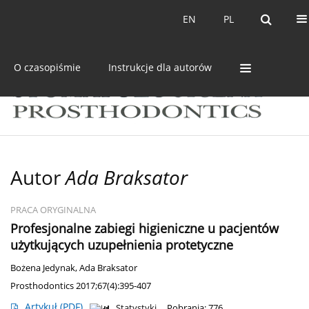
Bieżący numer
Archiwum
EN
PL
EN
PL
O czasopiśmie
Instrukcje dla autorów
Autor
Ada Braksator
PRACA ORYGINALNA
Profesjonalne zabiegi higieniczne u pacjentów
użytkujących uzupełnienia protetyczne
Bożena Jedynak
,
Ada Braksator
Prosthodontics 2017;67(4):395-407
Artykuł
(PDF)
Statystyki
Pobrania: 776