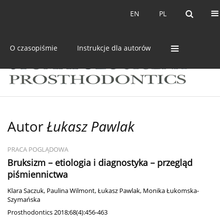
Bieżący numer
Archiwum
EN
PL
EN
PL
O czasopiśmie
Instrukcje dla autorów
Autor
Łukasz Pawlak
PRACA POGLĄDOWA
Bruksizm – etiologia i diagnostyka – przegląd
piśmiennictwa
Klara Saczuk
,
Paulina Wilmont
,
Łukasz Pawlak
,
Monika Łukomska-
Szymańska
Prosthodontics 2018;68(4):456-463