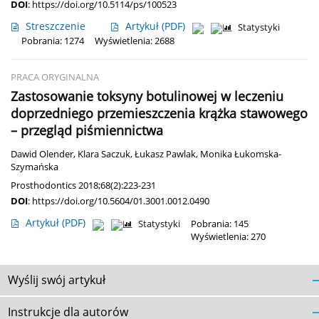
DOI
:
https://doi.org/10.5114/ps/100523
Streszczenie
Artykuł
(PDF)
Statystyki
Pobrania: 1274
Wyświetlenia: 2688
PRACA ORYGINALNA
Zastosowanie toksyny botulinowej w leczeniu
doprzedniego przemieszczenia krążka stawowego
– przegląd piśmiennictwa
Dawid Olender
,
Klara Saczuk
,
Łukasz Pawlak
,
Monika Łukomska-
Szymańska
Prosthodontics 2018;68(2):223-231
DOI
:
https://doi.org/10.5604/01.3001.0012.0490
Artykuł
(PDF)
Statystyki
Pobrania: 145
Wyświetlenia: 270
Wyślij swój artykuł
Instrukcje dla autorów