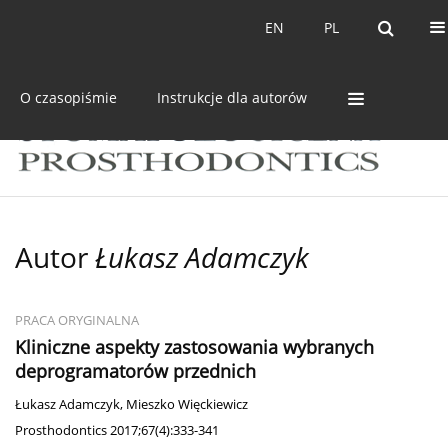
Bieżący numer
Archiwum
EN
PL
EN
PL
O czasopiśmie
Instrukcje dla autorów
Autor
Łukasz Adamczyk
PRACA ORYGINALNA
Kliniczne aspekty zastosowania wybranych
deprogramatorów przednich
Łukasz Adamczyk
,
Mieszko Więckiewicz
Prosthodontics 2017;67(4):333-341