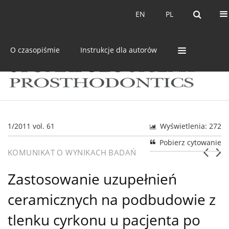
Bieżący numer
Archiwum
EN
PL
EN
PL
O czasopiśmie
Instrukcje dla autorów
1/2011 vol. 61
Wyświetlenia: 272
Pobierz cytowanie
KOMUNIKAT O WYNIKACH BADAŃ
Zastosowanie uzupełnień
ceramicznych na podbudowie z
tlenku cyrkonu u pacjenta po