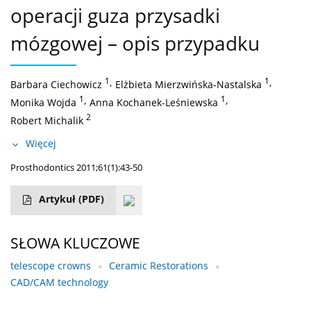
operacji guza przysadki
mózgowej – opis przypadku
1
,
1
,
Barbara Ciechowicz
Elżbieta Mierzwińska-Nastalska
1
,
1
,
Monika Wojda
Anna Kochanek-Leśniewska
2
Robert Michalik
Więcej
Prosthodontics 2011;61(1):43-50
Artykuł
(PDF)
SŁOWA KLUCZOWE
telescope crowns
Ceramic Restorations
CAD/CAM technology