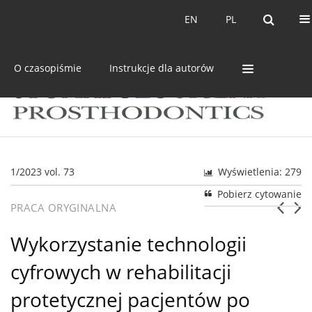
Bieżący numer
Archiwum
EN
PL
EN
PL
O czasopiśmie
Instrukcje dla autorów
1/2023 vol. 73
Wyświetlenia: 279
Pobierz cytowanie
PRACA ORYGINALNA
Wykorzystanie technologii
cyfrowych w rehabilitacji
protetycznej pacjentów po