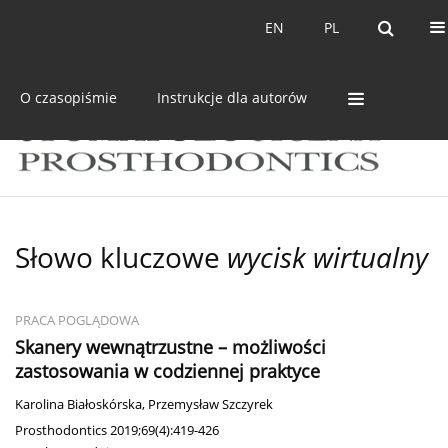
Bieżący numer
Archiwum
EN
PL
EN
PL
O czasopiśmie
Instrukcje dla autorów
Słowo kluczowe
wycisk wirtualny
PRACA POGLĄDOWA
Skanery wewnątrzustne – możliwości
zastosowania w codziennej praktyce
Karolina Białoskórska
,
Przemysław Szczyrek
Prosthodontics 2019;69(4):419-426