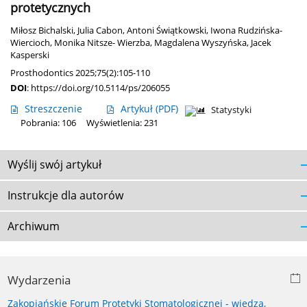
protetycznych
Miłosz Bichalski
,
Julia Cabon
,
Antoni Świątkowski
,
Iwona Rudzińska-
Wiercioch
,
Monika Nitsze- Wierzba
,
Magdalena Wyszyńska
,
Jacek
Kasperski
Prosthodontics 2025;75(2):105-110
DOI
:
https://doi.org/10.5114/ps/206055
Streszczenie
Artykuł
(PDF)
Statystyki
Pobrania: 106
Wyświetlenia: 231
Wyślij swój artykuł
Instrukcje dla autorów
Archiwum
Wydarzenia
Zakopiańskie Forum Protetyki Stomatologicznej - wiedza,