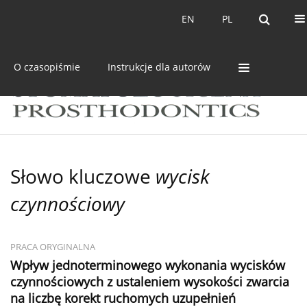
Bieżący numer
Archiwum
EN
PL
EN
PL
O czasopiśmie
Instrukcje dla autorów
Słowo kluczowe
wycisk
czynnościowy
PRACA ORYGINALNA
Wpływ jednoterminowego wykonania wycisków
czynnościowych z ustaleniem wysokości zwarcia
na liczbę korekt ruchomych uzupełnień